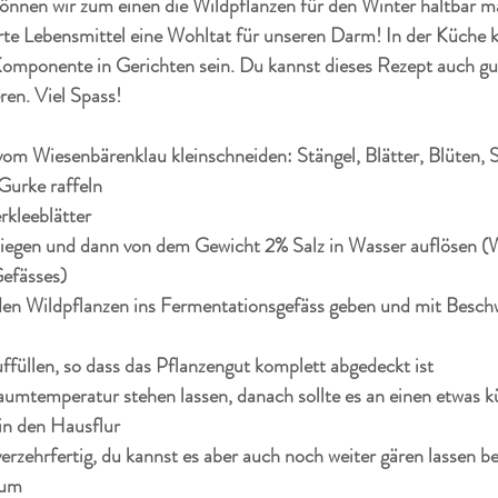
önnen wir zum einen die Wildpflanzen für den Winter haltbar 
rte Lebensmittel eine Wohltat für unseren Darm! In der Küche 
 Komponente in Gerichten sein. Du kannst dieses Rezept auch gu
ren. Viel Spass!
om Wiesenbärenklau kleinschneiden: Stängel, Blätter, Blüten,
 Gurke raffeln
kleeblätter 
egen und dann von dem Gewicht 2% Salz in Wasser auflösen (
efässes)
n Wildpflanzen ins Fermentationsgefäss geben und mit Besch
uffüllen, so dass das Pflanzengut komplett abgedeckt ist
umtemperatur stehen lassen, danach sollte es an einen etwas kü
 in den Hausflur
verzehrfertig, du kannst es aber auch noch weiter gären lassen be
aum