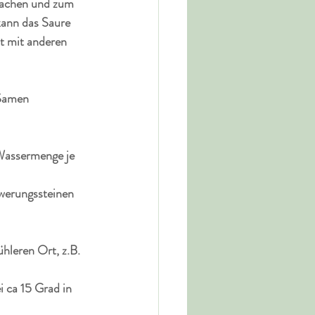
machen und zum 
kann das Saure 
t mit anderen 
 Samen
Wassermenge je 
werungssteinen 
hleren Ort, z.B. 
i ca 15 Grad in 