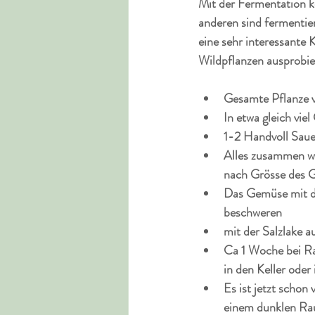
Mit der Fermentation k
anderen sind fermentie
eine sehr interessante
Wildpflanzen ausprobie
Gesamte Pflanze v
In etwa gleich viel
1-2 Handvoll Sauer
Alles zusammen wi
nach Grösse des G
Das Gemüse mit de
beschweren
mit der Salzlake a
Ca 1 Woche bei Ra
in den Keller oder
Es ist jetzt schon 
einem dunklen R