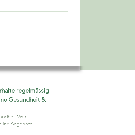
enlabkraut-Falafel mit
rautsalat
rhalte regelmässig 
ine Gesundheit & 
undheit Visp
Online Angebote